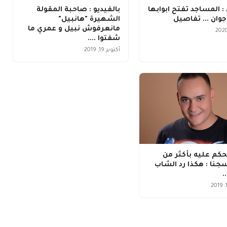
 المساجد تفتح ابوابها
بالفيديو : صاحبة المقولة
الشهيرة "هانبيل"
مانعرفوش نبيل و عمري ما
شفتوا ....
أكتوبر 19, 2019
حكم عليه بأكثر من
نا : هكذا رد الشاب
.