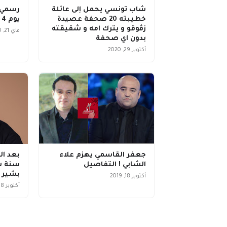
شاب تونسي يحمل إلى عائلة
رسمي :
خطيبته 20 صحفة عصيدة
يوم 4 جوان ... تفاصيل
زڤوقو و يترك امه و شقيقته
ماي 21, 2020
بدون اي صحفة
أكتوبر 29, 2020
جعفر القاسمي يهزم علاء
بعد ال
الشابي ! التفاصيل
سنة سج
بشير .
أكتوبر 18, 2019
أكتوبر 18, 2019