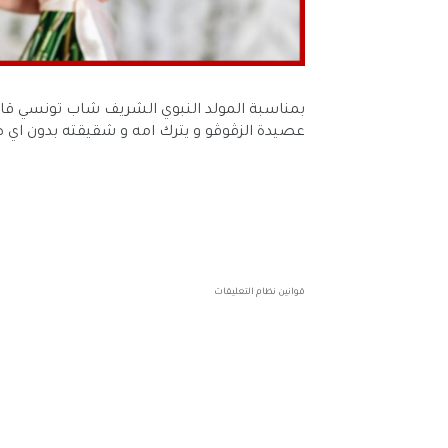
عصيدة الزڤوڤو و يترك امه و شقيقته بدون اي 
قوانين نظام التعليقات